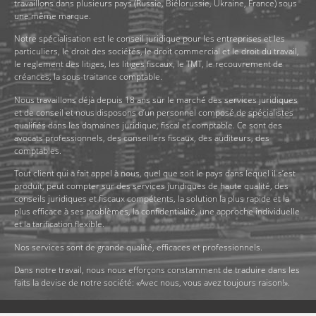
travaillons dans plusieurs pays (Russie, Biélorussie, Ukraine, France) sous
une même marque.
Notre spécialisation est le conseil juridique pour les entreprises et les
particuliers, le droit des sociétés, le droit commercial et le droit du travail,
le reglement des litiges, les litiges fiscaux, le TMT, le recouvrement de
créances, la sous-traitance comptable.
Nous travaillons déjà depuis 18 ans sur le marché des services juridiques
et de conseil et nous disposons d’un personnel composé de spécialistes
qualifiés dans les domaines juridique, fiscal et comptable. Ce sont des
avocats professionnels, des conseillers fiscaux, des auditeurs, des
comptables.
Tout client qui a fait appel à nous, quel que soit le pays dans lequel il s’est
produit, peut compter sur des services juridiques de haute qualité, des
conseils juridiques et fiscaux compétents, la solution la plus rapide et la
plus efficace à ses problèmes, la confidentialité, une approche individuelle
et la tarification flexible.
Nos services sont de grande qualité, efficaces et professionnels.
Dans notre travail, nous nous efforçons constamment de traduire dans les
faits la devise de notre société: «Avec nous, vous avez toujours raison!».